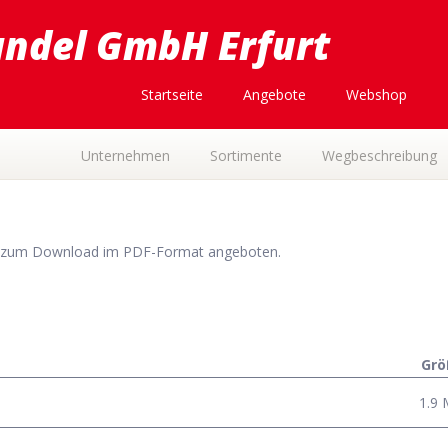
andel GmbH Erfurt
Startseite
Angebote
Webshop
Unternehmen
Sortimente
Wegbeschreibung
e zum Download im PDF-Format angeboten.
Grö
1.9