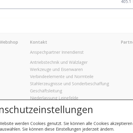
405.1
Webshop
Kontakt
Partn
Anspechpartner Innendienst
Antriebstechnik und Wälzlager
Werkzeuge und Eisenwaren
Verbindeelemente und Normteile
Stahlerzeugnisse und Sonderbeschaffung
Geschäftsleitung
Niederlassung Leinefelde
Ansprechpartner Außendienst
nschutzeinstellungen
Website werden Cookies genutzt. Sie können alle Cookies akzeptieren
uswählen. Sie können diese Einstellungen jederzeit ändern.